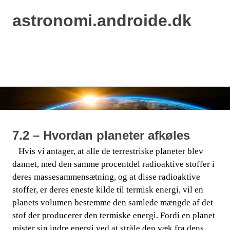
astronomi.androide.dk
MENU
Skip
to
content
7.2 – Hvordan planeter afkøles
​​ ​​​​ Hvis vi antager, at alle de terrestriske planeter blev
dannet, med den samme procentdel radioaktive stoffer i
deres massesammensætning, og at disse radioaktive
stoffer, er deres​​
eneste kilde til termisk energi, vil en
planets volumen bestemme den samlede mængde af det
stof der producerer den termiske energi. Fordi en planet
mister sin indre energi ved at stråle den væk fra dens