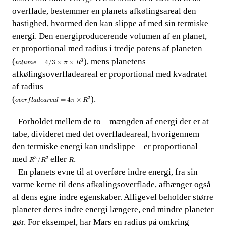
overflade, bestemmer en planets afkølingsareal den
ha
stighed, hvormed den kan slippe af med sin termiske
energi. Den energiproducerende volumen af en planet,
er proportional med radius i tredje potens af planeten​​
v
o
l
u
m
e
=
4
/
3
×
π
×
R
3
(
), mens planetens
3
=
4
/
3
×
×
v
o
l
u
m
e
π
R
afkølingsoverfladeareal er proportional med kvadratet
af radius​​
o
v
e
r
f
l
a
d
e
a
r
e
a
l
=
4
π
×
R
2
(
).
2
=
4
×
o
v
e
r
f
l
a
d
e
a
r
e
a
l
π
R
​​ ​​​​ Forho
ldet mellem de to – mængden af energi der er at
tabe, divideret med det overfladeareal, hvorigennem
den termiske energi kan undslippe – er proportional
R
3
/
R
2
R
med​​
​​ eller​​
.
3
2
/
R
R
R
En planets evne til at overføre indre energi, fra sin
​​ ​​​​
varme kerne til dens afkølingsoverflade, afhænger også
af dens egne indre egenskaber. Alligevel beholder større
planeter deres indre energi længere, end mindre planeter
gør. For eksempel, har Mars en radius på omkring