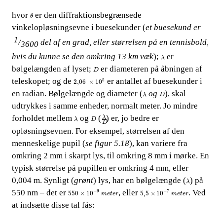
θ
hvor​​
​​ er den diffraktionsbegrænsede
θ
vinkelopløsningsevne i buesekunder (
et buesekund er​​
1
/
​​ del af en grad, eller størrelsen på en tennisbold,
3600
λ
hvis du kunne se den omkring 13 km væk
);​​
​​ er
λ
D
bølgelængden af lyset;​​
​​ er diameteren p
å åbningen af
D
2,06
×
10
5
teleskopet; og de​​
​​ er antallet af buesekunder i
5
2,06
×
10
λ
D
en radian. Bølgelængde og diameter (
​​
og​​
), skal
λ
D
udtrykkes i samme enheder, normalt meter. Jo mindre
λ
D
λ
D
forholdet mellem​​
​​ og
​​
​​
(
) er, jo bedre er
λ
λ
D
D
opløsningsevnen. For eksempel, størrelsen af den
menn
eskelige pupil (
se figur 5.18
), kan variere fra
omkring 2 mm i skarpt lys, til omkring 8 mm i mørke. En
typisk størrelse på pupillen er omkring 4 mm, eller
λ
0,004 m. Synligt (
grønt
) lys, har en bølgelængde (
) på
λ
550
×
10
-
9
m
e
t
e
r
5,5
×
10
-
7
m
e
t
e
r
550 nm – det er​​
, eller​​
. Ved
−
9
−
7
550
×
10
5,5
×
10
m
e
t
e
r
m
e
t
e
r
at indsætte dis
se tal fås: