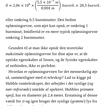
eller omkring 0,5 bueminutter. Den bedste
opløsningsevne, som øjet kan opnå, er omkring 1
bueminut; Imidlertid er en mere typisk opløsningsevne
omkring 2 bueminutter.
Grunden til at man ikke opnår den teoretiske
​​ ​​​​
maksimale opløsningsevne
for dine øjne er, at de
​​
optiske egenskaber af linsen, og de fysiske egenskaber
af nethinden, ikke er perfekte.
​​ ​​​​ Hvordan er opløsningsevnen for det menneskelig øje
så, sammenlignet med et teleskop? Lad os kigge på
Hubble rumteleskopet, der arbejder i det​​
synlige (
og
nær-infrarøde
) område af spektret. Hubbles primære
spejl, har en diameter på 2,4 meter. Erstatning af denne
D
værdi for​​
​​ og igen bruger det synlige (
grønne
) lys fra
D