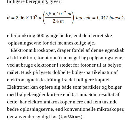
tidligere beregning, giver:
eller omkring 600 gange bedre, end den teoretiske
opløsningsevne for det menneskelige øje.
​​ ​​​​ Elektronmikroskoper, drager fordel af denne egenskab
af diffraktion, for at opnå en meget høj opløsningsevne,
ved at bruge elektroner i stedet for fotoner til at belyse
målet. Husk på lysets dobbelte bølge-partik
elnatur af
elektromagnetisk stråling fra det tidligere kapitel.
Elektroner kan opføre sig både som partikler og bølger,
med bølgelængder kortere end 0,1 nm. Som resultat af
dette, har elektronmikroskoper mere end fem tusinde
bedre opløsningsevne, end konve
ntionelle mikroskoper,
λ
≈
550
n
m
der anvender synligt løs (
).
≈
550
λ
n
m