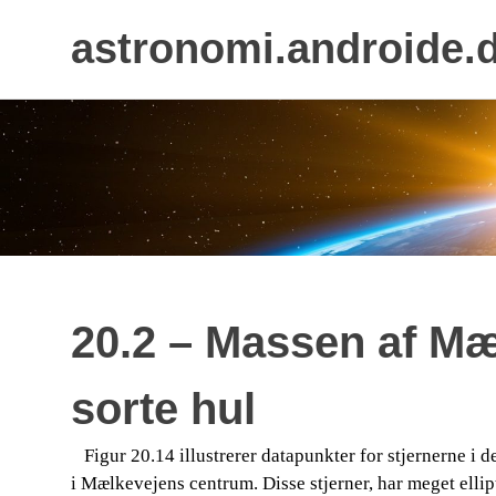
astronomi.androide.
Skip
to
content
20.2 – Massen af Mæ
sorte hul
​​ ​​​​ Figur 20.14 illustrerer datapunkter for stjernerne
i Mælkevejens centrum. Disse stjerner, har meget ell