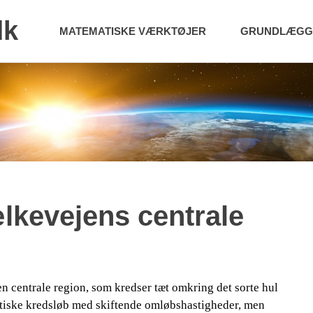
dk
MATEMATISKE VÆRKTØJER
GRUNDLÆGGE
lkevejens centrale
 i den centrale region, som kredser tæt omkring det sorte hul
iptiske kredsløb med skiftende omløbshastigheder, men