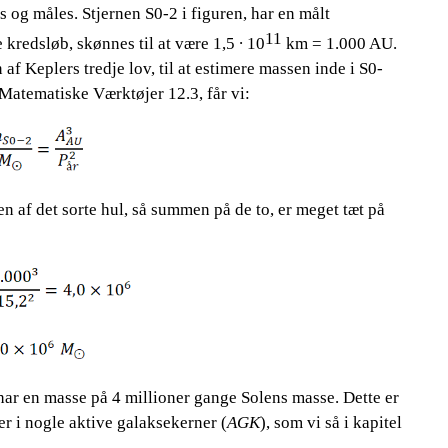
s og måles. Stjernen S0-2 i figuren, har en målt
11
kredsløb, skønnes til at være 1,5 ∙ 10
​​ km = 1.000 AU.
 Keplers tredje lov, til at estimere massen inde i S0-
 Matematiske Værktøjer 12.3, får vi:
 af det sorte hul, så summen på de to, er meget tæt på
m, har en masse på 4 millioner gange Solens masse. Dette er
er i nogle aktive galaksekerner (
AGK
), som vi så i kapitel