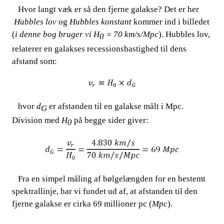
​​ ​​​​ Hvor langt væk er så den fjerne galakse? Det er her​​
Hubbles lov
​​ og​​
Hubbles konstant
​​ kommer ind i billedet
(
i denne bog bruger vi H
​​ = 70 km/s/Mpc
). Hubbles lov,
0
relaterer en galakses recessionshastighed til dens
afstand som:
​​ ​​​​ hvor​​
d
​​ er afstanden til en galakse målt i Mpc.
G
Division med​​
H
​​ på begge sider giver:
0
​​ ​​​​ Fra en simpel måling af bølgelængden for en bestemt
spektrallinje, har vi fundet ud af, at afstanden til den
fjerne galakse er cirka 69 millioner pc (
Mpc
).