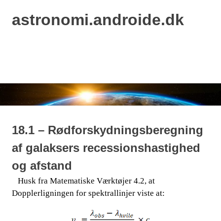
astronomi.androide.dk
MENU
Skip
to
content
18.1 – Rødforskydningsberegning
af galaksers recessionshastighed
og afstand
Husk fra Matematiske Værktøjer 4.2, at
​​ ​​​​
Dopplerligningen for spektrallinjer viste at: