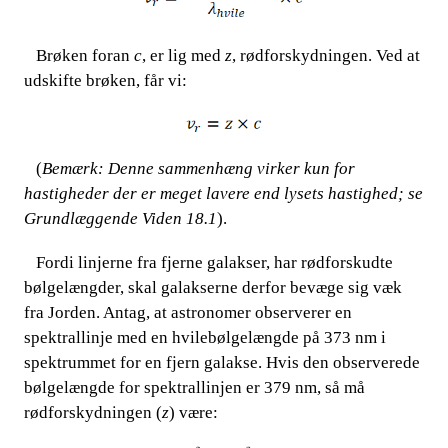
​​ ​​​​ Brøken foran​​
c
, er lig med​​
z
, rødforskydningen. Ved at
udskifte brøken, får vi:
​​ ​​​​ (
Bemærk: Denne sammenhæng virker kun for
hastigheder der er meget lavere end lysets hastighed; se
Grundlæggende Viden 18.1
).
​​ ​​​​ Fordi linjerne fra fjerne galakser, har rødforskudte
bølgelængder, skal galakserne derfor bevæge sig væk
fra Jorden. Antag, at astronomer observerer en
spektrallinje med en hvilebølgelængde på 373 nm i
spektrummet for en fjern galakse. Hvis den observerede
bølgelængde for spektrallinjen er 379 nm, så må
rødforskydningen (
z
) være: