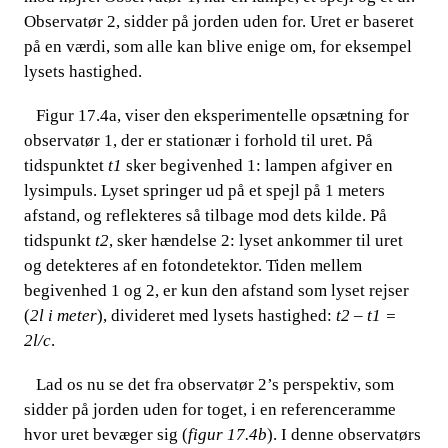
Observatør 2, sidder på jorden uden for. Uret er baseret
på en værdi, som alle kan blive enige om, for eksempel
lysets hastighed.
​​ ​​​​ Figur 17.4a, viser den eksperimentelle opsætning for
observatør 1, der er stationær i forhold til uret. På
tidspunktet​​
t1
​​ sker begivenhed 1: lampen afgiver en
lysimpuls. Lyset springer ud på et spejl på 1 meters
afstand, og reflekteres så tilbage mod dets kilde. På
tidspunkt​​
t2
, sker hændelse 2: lyset ankommer til uret
og detekteres af en fotondetektor. Tiden mellem
begivenhed 1 og 2, er kun den afstand som lyset rejser
(
2l i meter
), divideret med lysets hastighed:​​
t2 – t1 =
2l/c
.
​​ ​​​​ Lad os nu se det fra observatør 2’s perspektiv, som
sidder på jorden uden for toget, i en referenceramme
hvor uret bevæger sig (
figur 17.4b
). I denne observatørs