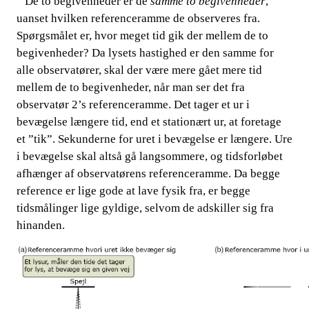
​​ ​​​​
De to begivenheder er de​​
samme to begivenheder
,
uanset hvilken referenceramme de observeres fra.
Spørgsmålet er, hvor meget tid gik der mellem de to
begivenheder? Da lysets hastighed er den samme for
alle observatører, skal der være mere gået mere tid
mellem de to begivenheder, når man ser det fra
observatør 2’s referenceramme. Det tager et ur i
bevægelse længere tid, end et stationært ur, at foretage
et ”tik”. Sekunderne for uret i bevægelse er længere. Ure
i bevægelse skal altså gå langsommere, og tidsforløbet
afhænger af observatørens referenceramme. Da begge
reference er lige gode at lave fysik fra, er begge
tidsmålinger lige gyldige, selvom de adskiller sig fra
hinanden.