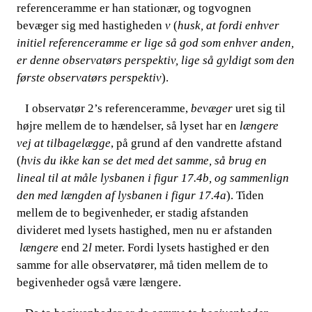
referenceramme er han stationær, og togvognen
bevæger sig med hastigheden​​
v
​​ (
husk, at fordi enhver
initiel referenceramme er lige så god som enhver anden,
er denne observatørs perspektiv, lige så gyldigt som den
første observatørs perspektiv
).
​​ ​​​​ I observatør 2’s referenceramme,​​
bevæger
​​ uret sig til
højre mellem de to hændelser, så lyset har en​​
længere
vej at tilbagelægge
, på grund af den vandrette afstand
(
hvis du ikke kan se det med det samme, så brug en
lineal til at måle lysbanen i figur 17.4b, og sammenlign
den med længden af lysbanen i figur 17.4a
). Tiden
mellem de to begivenheder, er stadig afstanden
divideret med lysets hastighed, men nu er afstanden​​
længere
​​ end 2
l
​​ meter. Fordi lysets hastighed er den
samme for alle observatører, må tiden mellem de to
begivenheder også være længere.