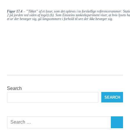
​​
Figur 17.4
– ”Tikket” af et lysur, som det opleves i to forskellige referencerammer: Sta
2 på jorden ved siden af toget) (b). Som Einsteins tankeeksperiment viser, at hvis lysets 
et ur der bevæger sig, gå langsommere i forhold til ure der ikke bevæger sig.
Search
SEARCH
Search
SEARCH
for: