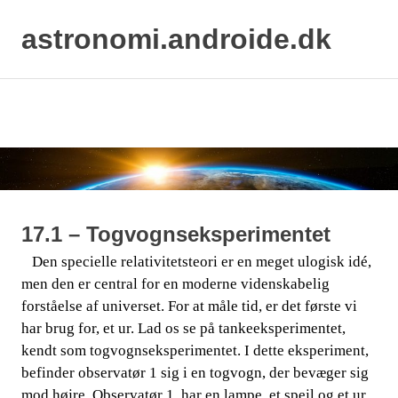
astronomi.androide.dk
Skip
to
content
17.1 – Togvognseksperimentet
Den specielle relativitetsteori er en meget ulogisk idé,
​​ ​​​​
men den er central for en moderne videnskabelig
forståelse af universet. For at måle tid, er det første vi
har brug for, et ur. Lad os se på tankeeksperimentet,
kendt som togvognseksperimentet. I dette eksperiment,
befinder observatør 1 sig i en togvogn, der bevæger sig
mod højre. Observatør 1, har en lampe, et spejl og et ur.