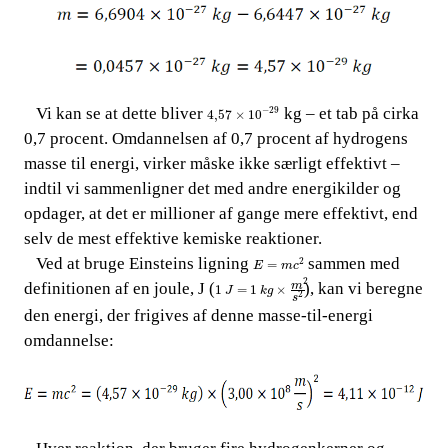
4,57
×
10
-
29
​​ ​​​​ Vi kan se at dette bliver​​
​​ kg – et tab på cirka
−
29
4,57
×
10
0,7 procent. Omdannelsen af 0,7 procent af hydrogens
masse til energi, virker måsk
e ikke særligt effektivt –
indtil vi sammenligner det med andre energikilder og
opdager, at det er millioner af gange mere effektivt, end
selv de mest effektive kemiske reaktioner.
E
=
m
c
2
​​ ​​​​ Ved at bruge Einsteins ligning​​
​​ sammen med
2
=
E
m
c
1
J
=
1
k
g
×
m
2
s
2
2
definitionen af en joule, J (
), kan vi beregne
m
1
=
1
×
J
k
g
2
s
den energi, der frigives af denne masse-til-energi
omdannelse: