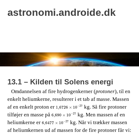
astronomi.androide.dk
MENU
Skip
to
content
13.1 – Kilden til Solens energi
​​ ​​​​ Omdannelsen af fire hydrogenkerner (
protoner
), til en
enkelt heliumkerne, resulterer i et tab af masse. Massen
1,6726
×
10
-
27
af en enkelt proton er​​
​​ kg. Så fire protoner
−
27
1,6726
×
10
6,690
×
10
-
27
tilføjer en masse på​​
​​ kg.
​​ Men massen af en
−
27
6,690
×
10
6,6477
×
10
-
27
heliumkerne er​​
​​ kg. Når vi trækker massen
−
27
6,6477
×
10
af heliumkernen ud af massen for de fire protoner får vi: