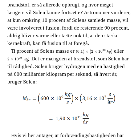
brændstof, er så allerede opbrugt, og hvor meget
længere vil
Solen kunne fortsætte? Astronomer vurderer,
​​
at kun omkring 10 procent af Solens samlede masse, vil
være involveret i fusion, fordi de resterende 90 procent,
aldrig bliver varme eller tætte nok til, at den stærke
kernekraft, kan få fusion til at foregå.
0,1
×
2
×
10
30
k
g
​​ ​​​​
Ti procent af Solens masse er​​
​​ eller​​
30
(
0,1
)
×
2
×
10
(
)
k
g
2
×
10
29
​​ kg. Det er mængden af brændstof, som Solen har
29
2
×
10
til rådighed. Solen bruger hydrogen med en hastighed
på 600 milliarder kilogram per sekund, så hvert år,
bruger Solen:
Hvis vi her antager, at
forbrændingshastigheden har
​​ ​​​​
​​