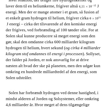
​​ ​​​​ Hver reaktion, der bruger fire hydrogenkerner og
4,11
×
10
-
12
laver dem til en heliumkerne, frigiver altså​​
​​ J
−
12
4,11
×
10
energi. Men der er mange atomer i et gram, så fusion af
6
×
10
11
et enkelt gram h
ydrogen til helium, frigiver cirka​​
11
6
×
10
J energi – cirka det tilsvarende af den kemiske energi
der frigives, ved forbrænding af 100 tønder olie. For at
Solen skal kunne producere så meget energi som den
gør, skal den omdanne cirka 600 milliarder kilogram
hydro
gen til helium, hvert sekund (
og cirka 4 milliarder
kilogram stof omdannes til energi i processen
). Sollyset,
der falder på Jorden, er nok ansvarlig for at drive
næsten alt hvad der ske på planeten, men den udgør kun
omkring en hundrede milliardtedel af de
n energi, som
Solen udstråler.
​​
Solen har forbrændt hydrogen ved denne hastighed, i
​​ ​​​​
mindst alderen af Jorden og Solsystemer, eller omkring
4,6 milliarder år. Hvor meget af dens tilgængelige