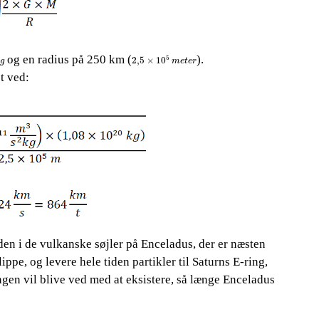
2,5
×
10
5
m
e
t
e
r
​​ og en radius på 250 km (
).
5
2,5
×
10
g
m
e
t
e
r
t ved:
en i de vulkanske søjler på Enceladus, der er næsten
ippe, og levere hele tiden partikler til Saturns E-ring,
ringen vil blive ved med at eksistere, så længe Enceladus