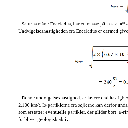
1,08
×
10
20
k
g
​​ ​​​​ Saturns måne Enceladus, har en masse på​​
20
1,08
×
10
k
Undvigelseshastigheden fra Enceladus er dermed give
Denne undvigelseshastighed, er lavere end hastighed
​​ ​​​​
2.100 km/t. Is-partiklerne fra søjlerne kan derfor undsl
som erstatter eventuelle partikler, der glider bort. E-
forbliver geologisk aktiv.