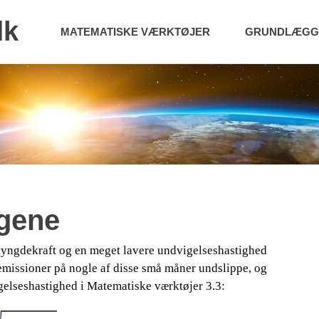
dk
MATEMATISKE VÆRKTØJER
GRUNDLÆGGE
ngene
yngdekraft og en meget lavere undvigelseshastighed
emissioner på nogle af disse
små måner undslippe, og
​​
igelseshastighed i Matematiske værktøjer 3.3: