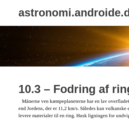
astronomi.androide.
Skip
to
content
10.3 – Fodring af ri
Månerne ven kæmpeplaneterne har en lav overfladet
​​ ​​​​
end Jordens, der er 11,2 km/s. Således kan vulkanske 
levere materialer til en ring. Husk ligningen for undv