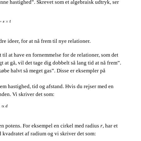
ne hastighed”. Skrevet som et algebraisk udtryk, ser
s
×
t
=
×
s
t
 ideer, for at nå frem til nye relationer.
ept til at have en fornemmelse for de relationer, som det
t at gå, vil det tage dig dobbelt så lang tid at nå frem”.
købe halvt så meget gas”. Disse er eksempler på
lem hastighed, tid og afstand. Hvis du rejser med en
nden. Vi skriver det som:
∝
d
∝
d
en potens.​​
For eksempel en cirkel med radius​​
r
, har et
ed kvadratet af radium og vi skriver det som: