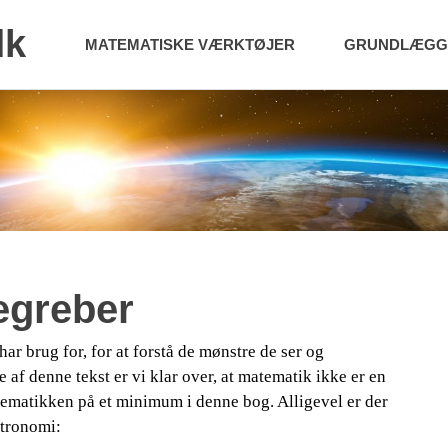
dk
MATEMATISKE VÆRKTØJER
GRUNDLÆGGE
egreber
ar brug for, for at forstå de mønstre de ser og
 af denne tekst er vi klar
over, at matematik ikke er en
​​
atematikken på et minimum i denne bog. Alligevel er der
stronomi: