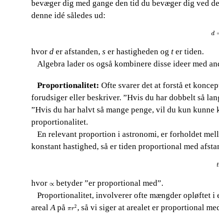
bevæger dig med gange den tid du bevæger dig ved den
denne idé således ud:
d
=
d
hvor​​
d
​​ er afstanden,​​
s
​​ er​​
hastigheden og​​
t
​​ er tiden.
Algebra lader os også kombinere disse ideer med andre
​​ ​​​​
​​ ​​​​ Proportionalitet:
​​ Ofte svarer det at forstå et konc
forudsiger eller​​
beskriver. ”Hvis du har dobbelt så lang
”Hvis du har halvt så mange penge, vil du kun kunne 
proportionalitet.
En relevant proportion i astronomi, er forholdet mel
​​ ​​​​
konstant hastighed, så er tiden proportional med afsta
t
t
hvor​​
​​ betyder ”er proportional med”.
∝
∝
​​ ​​​​ Proportionalitet, involverer ofte mængder opløftet i 
π
r
2
areal​​
A
​​ på​​
, så vi siger at arealet er proportional m
2
π
r