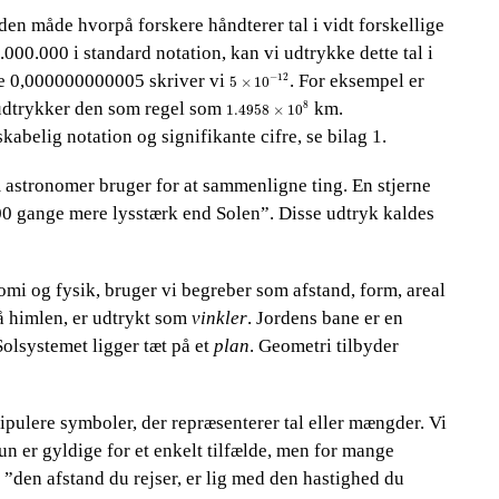
er den måde hvorpå forskere håndterer tal i vidt forskellige
.000.000 i standard notation, kan vi udtrykke dette tal i
5
×
10
-
12
ive 0,000000000005 skriver vi​​
. For​​
eksempel er
−
12
5
×
10
1.4958
×
10
8
dtrykker den som regel som​​
​​ km.
8
1.4958
×
10
kabelig notation og signifikante cifre, se bilag 1.
 astronomer bruger for at sammenligne ting. En stjerne
0 gange mere lysstærk end Solen”. Disse udtryk kaldes
onomi og fysik, bruger vi begr
eber som afstand, form, areal
 himlen, er udtrykt som​​
vinkler
. Jordens bane er en​​
Solsystemet ligger tæt på et​​
plan
. Geometri tilbyder
ipulere symboler, der repræsenterer tal eller mængder. Vi
kun er gyldige for et enkelt tilfælde, men for mange
”den afstand du rejser, er lig med den hastighed du