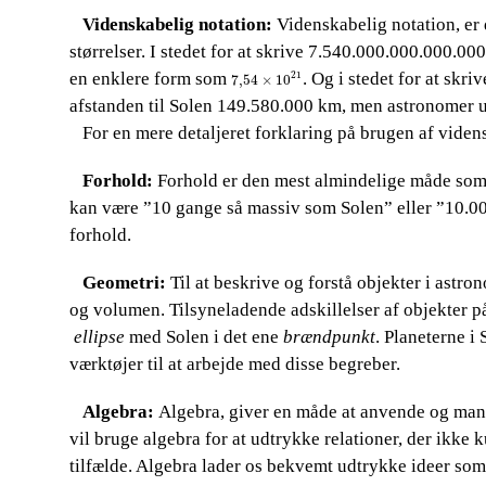
​​ ​​​​ Videnskabelig notation:
​​ Videnskabelig notation,
​​ 
størrelser. I stedet for at skrive 7.540.000.000.000.000
7,54
×
10
21
en enklere form som​​
. Og i stedet for at skr
21
7,54
×
10
afstanden til Solen 149.580.000 km, men astronomer u
For en mere detaljeret forklaring på brugen af videns
​​ ​​​​
​​ ​​​​ Forhold:
​​ Forhold er den mest almindelige måde so
m
kan være ”10 gange så massiv som Solen” eller ”10.00
forhold.
​​ ​​​​ Geometri:
​​ Til at beskrive og forstå objekter i astr
og volumen. Tilsyneladende adskillelser af objekter på
ellipse
​​ med Solen i det ene​​
brændpunkt
. Planeterne i 
værktøjer til​​
at arbejde med disse begreber.
​​ ​​​​ Algebra:
​​ Algebra, giver en måde at anvende og man
vil bruge algebra for at udtrykke relationer, der ikke 
tilfæl
de. Algebra lader os bekvemt udtrykke ideer som 