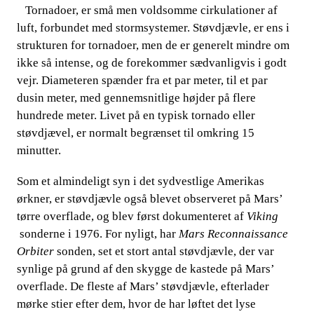
Tornadoer, er små men voldsomme cirkulationer af
​​ ​​​​
luft, forbundet med stormsystemer. Støvdjævle, er ens i
strukturen for tornadoer, men de er generelt mindre om
ikke så intense, og de forekommer sædvanligvis i godt
vejr. Diameteren spænder fra et par meter, til et par
dusin meter, med gennemsnitlige højder på flere
hundrede meter. Livet på en typisk tornado eller
støvdjævel, er normalt begrænset til omkring 15
minutter.
Som et almindeligt syn i det sydvestlige Amerikas
ørkner, er støvdjævle også blevet observeret på Mars’
tørre overflade, og blev først dokumenter
et af​​
Viking
sonderne i 1976. For nyligt, har​​
Mars Reconnaissance
Orbiter
​​ sonden, set et stort antal støvdjævle, der var
synlige på grund af den skygge de kastede på Mars’
overflade. De fleste af Mars’ støvdjævle, efterlader
mørke stier efter dem, hvor de​​
har løftet det lyse