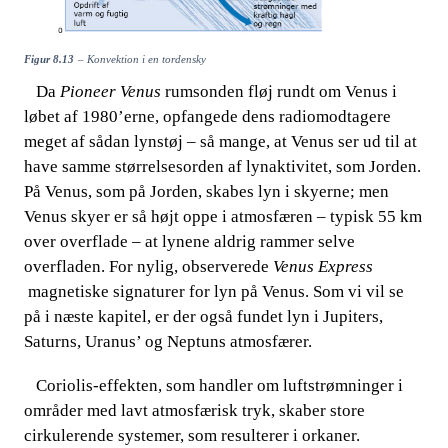
​​
Figur 8.13
– Konvektion i en tordensky
​​ ​​​​ Da​​
Pioneer Venus
​​ rumsonden fløj rundt om Venus i
løbet af 1980’erne, opfangede dens radiomodtagere
meget af s
ådan lynstøj – så mange, at Venus ser ud til at
have samme størrelsesorden af lynaktivitet, som Jorden.
På Venus, som på Jorden, skabes lyn i skyerne; men
Venus skyer er så højt oppe i atmosfæren – typisk 55 km
over overflade – at lynene aldrig rammer selv
e
overfladen. For nylig, observerede​​
Venus Express
magnetiske signaturer for lyn på Venus. Som vi vil se
på i næste kapitel, er der også fundet lyn i Jupiters,
Saturns, Uranus’ og Neptuns atmosfærer.
​​ ​​​​ Coriolis-effekten, som handler om luftstrømninger i
o
mråder med lavt atmosfærisk tryk, skaber store
cirkulerende systemer, som resulterer i orkaner.