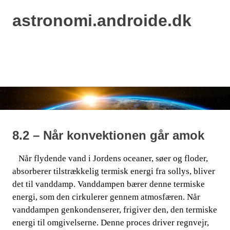
astronomi.androide.dk
MENU
Skip
to
content
8.2 – Når konvektionen går amok
​​ ​​​​ Når flydende vand i Jordens oceaner, søer og floder,
absorberer tilstrækkelig termisk energi fra sollys, bliver
det til vanddamp. Vanddampen bærer denne termiske
energi, som den​​
cirkulerer gennem atmosfæren. Når
vanddampen genkondenserer, frigiver den, den termiske
energi til omgivelserne. Denne proces driver regnvejr,