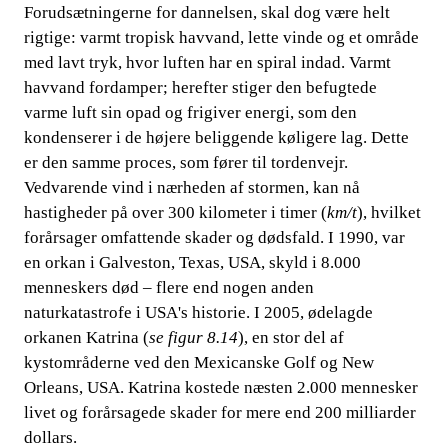
Forudsætningerne for dannelsen, skal dog være helt
rigtige: varmt tropisk havvand, lette vinde og et område
med lavt tryk, hvor luften har en spiral indad. Varm
t
havvand fordamper; herefter stiger den befugtede
varme luft sin opad og frigiver energi, som den
kondenserer i de højere beliggende køligere lag. Dette
er den samme proces, som fører til tordenvejr.
Vedvarende vind i nærheden af stormen, kan nå
hastighed
er på over 300 kilometer i timer (
km/t
), hvilket
forårsager omfattende skader og dødsfald. I 1990, var
en orkan i Galveston, Texas, USA, skyld i 8.000
menneskers død – flere end nogen anden
naturkatastrofe i USA's historie. I 2005, ødelagde
orkanen Katrina
​​ (
se figur 8.14
), en stor del af
kystområderne ved den Mexicanske Golf og New
Orleans, USA. Katrina kostede næsten 2.000 mennesker
livet og forårsagede skader for mere end 200 milliarder
dollars.