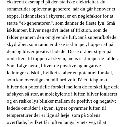
ekstremt eksempel på de
n statiske elektricitet, du
sommetider oplever at generere, når du går henover et
tæppe. Isdannelsen i skyerne, er en nøglefaktor for at
starte ”el-generatoren”, som danner de fleste lyn. Små
isklumper, bliver negativt ladet af friktion, som de
falder genn
em den omgivende luft. Små superafkølede
skydråber, som rammer disse isklumper, hopper af på
dem og bliver positivt ladede. Disse dråber stiger på
opdriften, til toppen af skyen, mens isklumperne falder.
Som følge heraf, bliver de positive og negative
ladn
inger adskilt, hvilket skaber en potentiel forskel,
som kan overstige en milliard volt. På et tidspunkt,
bliver den potentielle forskel mellem de forskellige dele
af skyen så stor, at molekylerne i luften bliver ioniseret,
og en række lys blinker mellem de
​​ positivt og negativt
ladede områder i skyen.​​
Lynet opvarmer luften til
temperaturer der er lige så høje, som på Solens
overflade, hvilket får luften langs lynets vej, til at