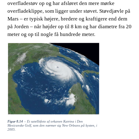
overfladestøv op og har afsløret den mere mørke
overfladeklippe, som ligger under støvet. Støvdjævle på
Mars – er typisk højere, bredere og kraftigere end dem
på Jorden – når højder op til 8 km og har diametre fra 20
meter og op til nog
le få hundrede meter.
​​
Figur 8.14
– Et satellitfoto af orkanen Katrina i Den
Mexicanske Golf, som den nærmer sig New Orleans på kysten, i
2005.