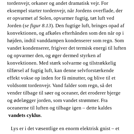
tordenvejr, orkaner og andet dramatisk vejr. For
eksempel starter tordenvejr, når Jordens overflade, der
er opvar
met af Solen, opvarmer fugtig, tæt luft ved
Jorden (
se figur 8.13
). Den fugtige luft, bringes opad af
konvektionen, og afkøles efterhånden som den når op i
højden, indtil vanddampen kondenserer som regn. Som
vandet kondenserer, frigiver det termisk energi​​
til luften
og opvarmer den, og øger dermed styrken af
konvektionen. Med stærk solvarme og tilstrækkelig
tilførsel af fugtig luft, kan denne selvforstærkende
effekt vokse op inden for få minutter, og blive til et
voldsomt tordenvejr. Vand falder som regn, s
å det
vender tilbage til søer og oceaner, det eroderer bjerge
og ødelægger jorden, som vandet strømmer. Fra
oceanerne til luften og tilbage igen – dette kaldes​​
vandets
​​
cyklus
.
​​ ​​​​ Lys er i det væsentlige en enorm elektrisk gnist – et