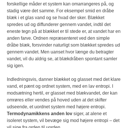
forskellige måder et system kan omarrangeres på, og
stadig være det samme. For eksempel smid en dråbe
blæk i et glas vand og se hvad der sker. Blækket
spredes ud og diffunderer gennem vandet, indtil det
eneste tegn på at blækket er til stede er, at vandet har en
anden farve. Ordnen repræsenteret ved den simple
dråbe blæk, forsvinder naturligt som blækket spredes ud
gennem vandet. Men uanset hvor længe du betragter
vandet, vil du aldrig se, at blækdråben spontant samler
sig igen.
Indledningsvis, danner blækket og glasset med det klare
vand, et pænt og ordnet system, med en lav entropi. I
modsætning hertil, er glasset med blækvandet, der kan
omrøres eller vendes på hoved uden at det skifter
udseende, et uordnet system med højere entropi.
Termodynamikkens anden lov
siger, at alene et
isoleret system, vil bevæge sig mod højere entropi – det
vil sige fra orden til uorden.