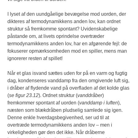
I lyset af den uundgåelige bevægelse mod uorden, der
dikteres af termodynamikkens anden lov, kan ordnet
struktur så fremkomme spontant? Uvidenskabelige
påstande om, at livets oprindelse overtræder
termodynamikkens anden lov, har en afgørende fejl: de
fokuserer opmærksomheden mod en spiller, mens man
ignorerer resten af spillet!
Når et glas isvand sættes uden for på en varm og fugtig
dag, kondenseres vanddamp fra den omgivende luft sig,
i dråber af flydende vand på overfladen af det kolde glas
(
se figur 23.12
). Ordnet struktur (
vanddråber
)
fremkommer spontant af uorden (
vanddamp i luften
),
næsten som blækdråben pludselig samlede sig igen.
Denne enkle hverdagsbegivenhed, ser ud til at
overtræde termodynamikkens anden lov – men i
virkeligheden gør den det ikke. Når dråberne