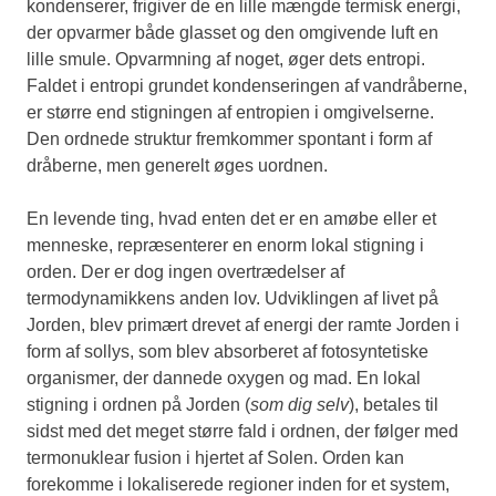
kondenserer, frigiver de en lille mængde termisk energi,
der opvarmer både glasset og den omgivende luft en
lille smule. Opvarmning af noget, øger dets entropi.
Faldet i entropi grundet kondenseringen af vandråberne,
er større end stigningen af entropien i omgivelserne.
Den ordnede struktur fremkommer spontant i form af
dråberne, men generelt øges uordnen.
En levende ting, hvad enten det er en amøbe eller et
menneske, repræsenterer en enorm lokal stigning i
orden. Der er dog ingen overtrædelser af
termodynamikkens anden lov. Udviklingen af livet på
Jorden, blev primært drevet af energi der ramte Jorden i
form af sollys, som blev absorberet af fotosyntetiske
organismer, der dannede oxygen og mad. En lokal
stigning i ordnen på Jorden (
som dig selv
), betales til
sidst med det meget større fald i ordnen, der følger med
termonuklear fusion i hjertet af Solen. Orden kan
forekomme i lokaliserede regioner inden for et system,