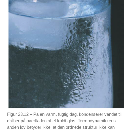
Figur 23.12 – På en varm, fugtig dag, kondenserer vandet til
dråber på overfladen af et koldt glas. Termodynamikkens
anden lov betyder ikke, at den ordnede struktur ikke kan