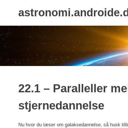
astronomi.androide.
Skip
to
content
22.1 – Paralleller m
stjernedannelse
Nu hvor du læser om galaksedannelse, så husk tilb