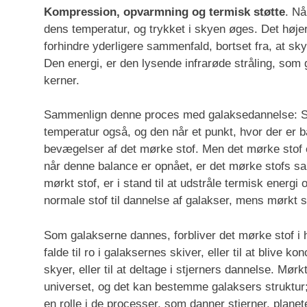
Kompression, opvarmning og termisk støtte
. Nå
dens temperatur, og trykket i skyen øges. Det højere 
forhindre yderligere sammenfald, bortset fra, at skye
Den energi, er den lysende infrarøde stråling, som
kerner.
Sammenlign denne proces med galaksedannelse: So
temperatur også, og den når et punkt, hvor der er 
bevægelser af det mørke stof. Men det mørke stof er 
når denne balance er opnået, er det mørke stofs sa
mørkt stof, er i stand til at udstråle termisk energ
normale stof til dannelse af galakser, mens mørkt s
Som galakserne dannes, forbliver det mørke stof i ha
falde til ro i galaksernes skiver, eller til at blive
skyer, eller til at deltage i stjerners dannelse. Mø
universet, og det kan bestemme galaksers struktur; m
en rolle i de processer, som danner stjerner, planete