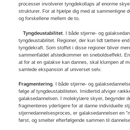
processer involverer tyngdekollaps af enorme skye
strukturer. For at hjælpe dig med at sammenligne de
og forskellene mellem de to.
Tyngdeustabilitet
. I både stjerne- og galaksed
tyngdeustabilitet. Regioner, der kun lidt tættere 
tyngdekraft. Som stoffet i disse regioner bliver me
sammenfaldet afstedkommer en sneboldseffekt. En 
at for at en galakse kan dannes, skal klumpen af mør
samlede ekspansion af universet selv.
Fragmentering
. I både stjerne- og galaksedannels
følge af tyngdeustabiliteten. Imidlertid afviger ræ
galaksedannelsen. I molekylære skyer, begynder de 
fragmenteres yderligere for at danne individuelle st
stjernedannelsesproces, er galaksedannelsen en ”ne
først, og smelter efterfølgende sammen til dannelse 