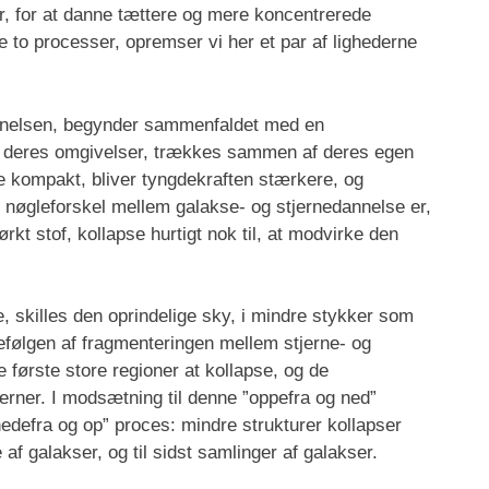
r, for at danne tættere og mere koncentrerede
 to processer, opremser vi her et par af lighederne
annelsen, begynder sammenfaldet med en
end deres omgivelser, trækkes sammen af deres egen
re kompakt, bliver tyngdekraften stærkere, og
nøgleforskel mellem galakse- og stjernedannelse er,
kt stof, kollapse hurtigt nok til, at modvirke den
e, skilles den oprindelige sky, i mindre stykker som
kkefølgen af fragmenteringen mellem stjerne- og
første store regioner at kollapse, og de
jerner. I modsætning til denne ”oppefra og ned”
defra og op” proces: mindre strukturer kollapser
af galakser, og til sidst samlinger af galakser.