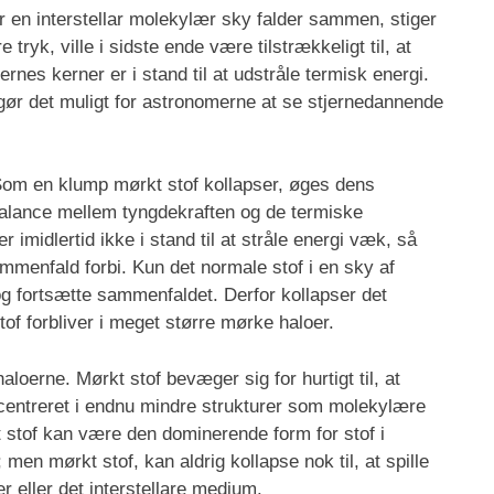
r en interstellar molekylær sky falder sammen, stiger
tryk, ville i sidste ende være tilstrækkeligt til, at
rnes kerner er i stand til at udstråle termisk energi.
 gør det muligt for astronomerne at se stjernedannende
m en klump mørkt stof kollapser, øges dens
balance mellem tyngdekraften og de termiske
imidlertid ikke i stand til at stråle energi væk, så
mmenfald forbi. Kun det normale stof i en sky af
i og fortsætte sammenfaldet. Derfor kollapser det
tof forbliver i meget større mørke haloer.
loerne. Mørkt stof bevæger sig for hurtigt til, at
 koncentreret i endnu mindre strukturer som molekylære
rkt stof kan være den dominerende form for stof i
en mørkt stof, kan aldrig kollapse nok til, at spille
r eller det interstellare medium.