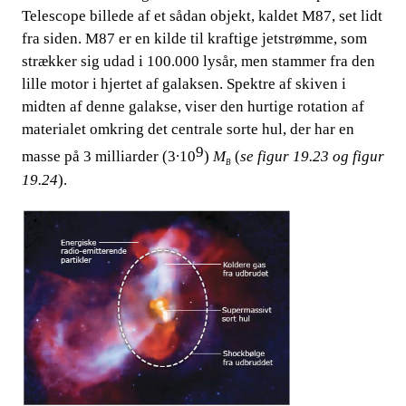
Telescope billede af et sådan objekt, kaldet M87, set lidt
fra siden. M87 er en kilde til kraftige jetstrømme, som
strækker sig udad i 100.000 lysår, men stammer fra den
lille motor i hjertet af galaksen. Spektre af skiven
​​ i
midten af denne galakse, viser den hurtige rotation af
materialet omkring det centrale sorte hul, der har en
9
masse på 3 milliarder (3∙10
)​​
M
​​ (
se figur 19.23 og figur
B
19.24
).