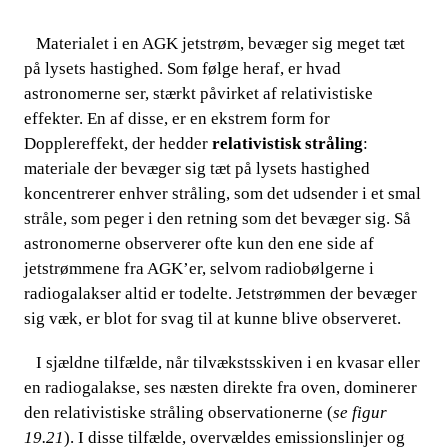
​​ ​​​​ Materialet i en AGK jetstrøm, bevæger sig meget tæt
på lysets hastighed. Som følge heraf, er hvad
astronomerne ser, stærkt påvirket af relativistiske
effekter. En af disse, er en ekstrem form for
Dopplereffekt, der hedder​​
relativistisk stråling
:
materiale der bevæger sig tæt på lysets hastighed
koncentrerer enhver stråling, som det udsender i et smal
stråle, som peger i den retning som det bevæger sig. Så
astronomerne observerer ofte kun den ene side af
jetstrømmene fra AGK’er, selvom radiobølgerne i
radiogalakser altid er todelte. Jetstrømmen der bevæger
sig væk, er blot for svag til at kunne blive observeret.
​​ ​​​​ I sjældne tilfælde, når tilvækstsskiven i en kvasar eller
en radiogalakse, ses næsten direkte fra oven, dominerer
den relativistiske stråling observationerne (
se figur
19.21
). I disse tilfælde, overvældes emissionslinjer og