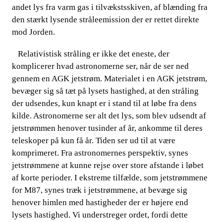
andet lys fra varm gas i tilvækstsskiven, af blænding fra
den stærkt lysende stråleemission der er rettet direkte
mod Jorden.
​​ ​​​​ Relativistisk stråling er ikke det eneste, der
komplicerer hvad astronomerne ser, når de ser ned
gennem en AGK jetstrøm. Materialet i en AGK jetstrøm,
bevæger sig så tæt på lysets hastighed, at den stråling
der udsendes, kun knapt er i stand til at løbe fra dens
kilde. Astronomerne ser alt det lys, som blev udsendt af
jetstrømmen henover tusinder af år, ankomme til deres
teleskoper på kun få år. Tiden ser ud til at være
komprimeret. Fra astronomernes perspektiv, synes
jetstrømmene at kunne rejse over store afstande i løbet
af korte perioder. I ekstreme tilfælde, som jetstrømmene
for M87, synes træk i jetstrømmene, at bevæge sig
henover himlen med hastigheder der er højere end
lysets hastighed. Vi understreger ordet, fordi dette