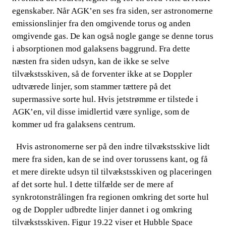
egenskaber. Når AGK’en ses fra siden, ser astronomerne
emissio
nslinjer fra den omgivende torus og anden
omgivende gas. De kan også nogle gange se denne torus
i absorptionen mod galaksens baggrund. Fra dette
næsten fra siden udsyn, kan de ikke se selve
tilvækstsskiven, så de forventer ikke at se Doppler
udtværede linj
er, som stammer tættere på det
supermassive sorte hul. Hvis jetstrømme er tilstede i
AGK’en, vil disse imidlertid være synlige, som de
kommer ud fra galaksens centrum.
​​​​ Hvis astronomerne ser på den indre tilvækstsskive lidt
mere fra siden, kan de se ind​​
over torussens kant, og få
et mere direkte udsyn til tilvækstsskiven og placeringen
af det sorte hul. I dette tilfælde ser de mere af
synkrotonstrålingen fra regionen omkring det sorte hul
og de Doppler udbredte linjer dannet i og omkring
tilvækstsskiven.​​
Figur 19.22 viser et Hubble Space