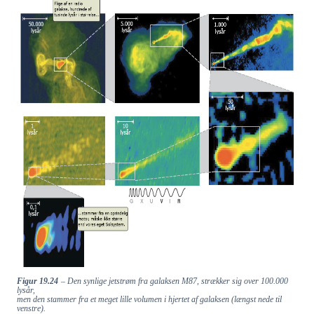
​​
Figur 19.24
– Den synlige jetstrøm fra galaksen M87, strækker sig over 100.000
​​
lysår,
men den stammer fra et meget lille volumen i hjertet af galaksen (længst nede til
venstre).