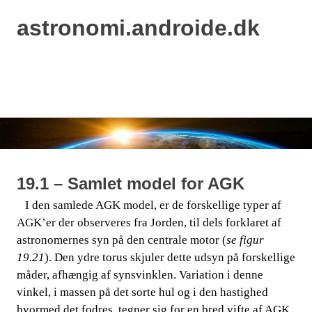
astronomi.androide.dk
MENU
Skip
to
content
19.1 – Samlet model for AGK
​​ ​​​​ I den samlede AGK model, er de forskellige typer af
AGK’er der observeres fra Jorden, til dels forklaret af
astronomernes syn på den centrale motor (
se figur
19.21
). Den ydre torus​​
skjuler dette udsyn på forskellige
måder, afhængig af synsvinklen. Variation i denne
vinkel, i massen på det sorte hul og i den hastighed
hvormed det fodres, tegner sig for en bred vifte af AGK