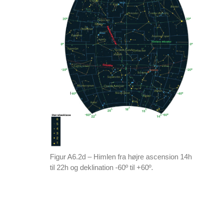
Figur A6.2d – Himlen fra højre ascension 14h
til 22h og deklination -60º til +60º.