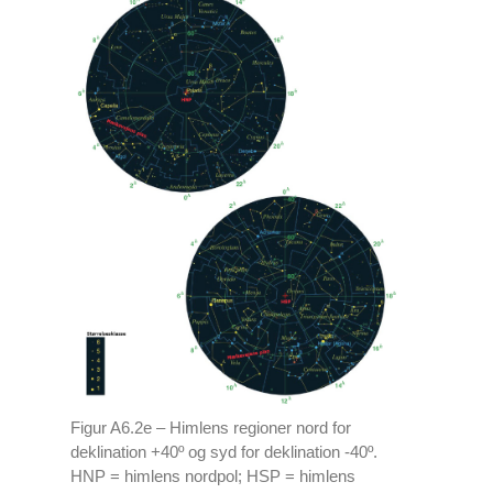
Figur A6.2e – Himlens regioner nord for
deklination +40º og syd for deklination -40º.
HNP = himlens nordpol; HSP = himlens