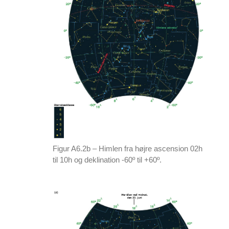
Figur A6.2b – Himlen fra højre ascension 02h
til 10h og deklination -60º til +60º.