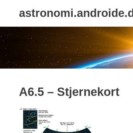
astronomi.androide.
Skip
to
content
A6.5 – Stjernekort