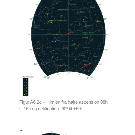
Figur A6.2c – Himlen fra højre ascension 08h
til 16h og deklination -60º til +60º.