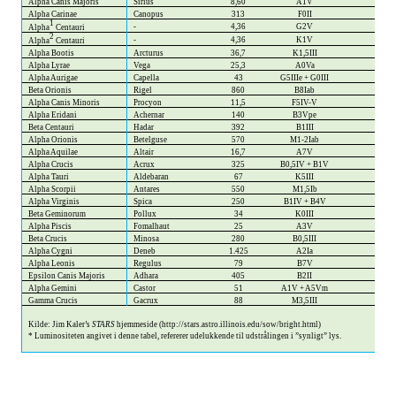
Alpha Canis Majoris
Sirius
8,60
A1V
22,9
Alpha Carinae
Canopus
313
F0II
14.90
1
-
4,36
G2V
1,51
Alpha
​​ Centauri
2
-
4,36
K1V
0,44
Alpha
​​ Centauri
Alpha Boo
tis
Arcturus
36,7
K1,5III
113
Alpha Lyrae
Vega
25,3
A0Va
49,2
Alpha Aurigae
Capella
43
G5IIIe + G0III
137
Beta Orionis
Rigel
860
B8Iab
45.00
Alpha Canis Minoris
Procyon
11,5
F5IV-V
7,73
Alpha Eridani
Achernar
140
B3Vpe
1.03
Beta Centauri
Hadar
392
B1III
7.18
Alpha Orionis
Betelguse
570
M1-2Iab
13.60
Alpha Aquilae
Altair
16,7
A7V
11,1
Alpha Crucis
Acrux
325
B0,5IV + B1V
3.10
Alpha Tauri
Aldebaran
67
K5III
163
Alpha Scorpii
Antares
550
M1,5Ib
16.30
Alpha Virginis
Spica
250
B1IV + B4V
1.92
Beta Geminorum
Pollux
34
K0III
32,2
Alpha Piscis
Fomalhaut
25
A3V
17,4
Beta Crucis
Minosa
280
B0,5III
1.98
Alpha Cygni
Deneb
1.425
A2Ia
58.60
Alpha Leonis
Regulus
79
B7V
146
Epsilon Canis Majoris
Adhara
405
B2II
3.40
Alpha Gemini
Castor
51
A1V + A5Vm
49
Gamma Crucis
Gacrux
88
M3,5III
138
Kilde: Jim Kaler’s​​
STARS
​​ hjemmeside (http://stars.astro.illinois.edu/sow/bright.html)
*​​
Luminositeten angivet i denne tabel, refererer udelukkende til udstrålingen i ”synligt” lys.