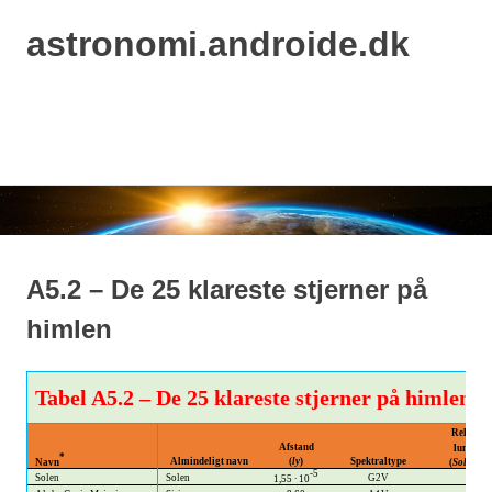
astronomi.androide.dk
MENU
Skip
to
content
A5.2 – De 25 klareste stjerner på
himlen
Tabel A5.2 – De 25 klareste stjerner på himlen
Relativ v
Afstand
luminosi
*
Almindeligt navn
(
ly
)
Spektraltype
Navn
(
Solen = 
-5
Solen
Solen
G2V
1,00
1,55​​
∙ 10