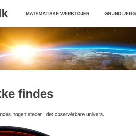
dk
MATEMATISKE VÆRKTØJER
GRUNDLÆGGE
kke findes
findes nogen steder i det observérbare univers.