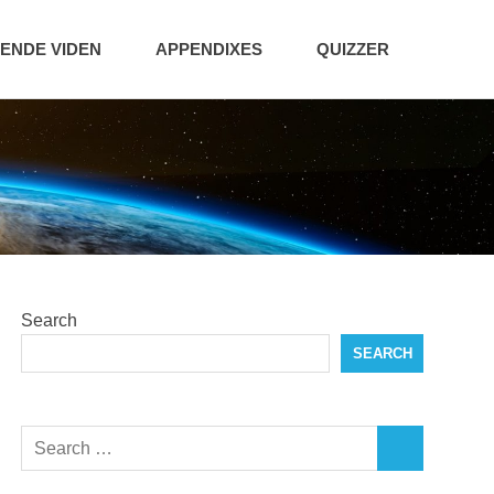
NDE VIDEN
APPENDIXES
QUIZZER
Search
SEARCH
Search
SEARCH
for: