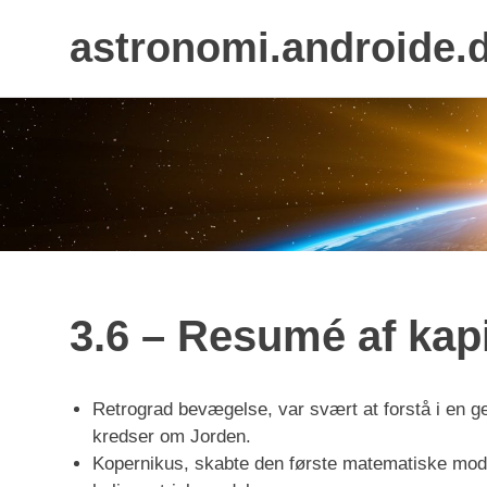
astronomi.androide.
Skip
to
content
3.6 – Resumé af kapi
Retrograd bevægelse, var svært at forstå i en g
kredser om Jorden.
Kopernikus, skabte den første matematiske mode