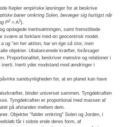
de Kepler empiriske løsninger for at beskrive
lliptiske baner omkring Solen, bevæger sig hurtigst når
2
3
 og
P
= A
).
 og opdagede inertisætningen, samt fremstillede
ar svære at forklare med en geocentrisk model.
 a
og ”en her aktion, har en lige så stor, men
alle objekter. Ubalancerede kræfter, forårsager
n. Proportionalitet, beskriver mønstre og relationer i
 inerti. Inerti yder modstand mod ændringer i
 påvirke sandsynligheden for, at en planet kan have
aturkræfter, binder universet sammen. Tyngdekraften
asse. Tyngdekraften er proportional med massen af
ratet på afstanden mellem dem.
aner. Objekter ”falder omkring” Solen og Jorden, i
redsløb får i sidste ende deres form, af