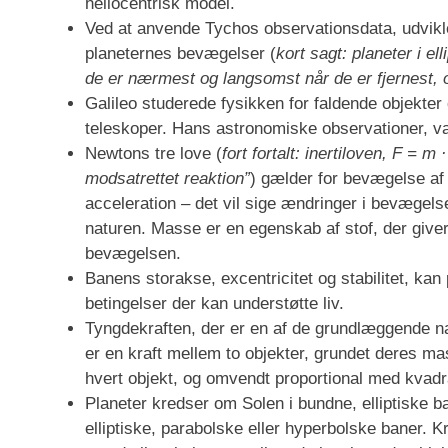
heliocentrisk model.
Ved at anvende Tychos observationsdata, udvikle
planeternes bevægelser (
kort sagt: planeter i e
de er nærmest og langsomst når de er fjernest,
Galileo studerede fysikken for faldende objekter
teleskoper. Hans astronomiske observationer, v
Newtons tre love (
fort fortalt: inertiloven, F = m ·
modsatrettet reaktion”
) gælder for bevægelse af 
acceleration – det vil sige ændringer i bevægelse
naturen. Masse er en egenskab af stof, der giver
bevægelsen.
Banens storakse, excentricitet og stabilitet, kan
betingelser der kan understøtte liv.
Tyngdekraften, der er en af de grundlæggende n
er en kraft mellem to objekter, grundet deres m
hvert objekt, og omvendt proportional med kvad
Planeter kredser om Solen i bundne, elliptiske b
elliptiske, parabolske eller hyperbolske baner. K