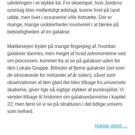
udviklingen i et stykke tid. For eksempel, hvis Jordens
ozonlag blev midlertidigt ødelagt, kunne livet på land
uddø, men livet i oceanerne ville fortsætte. Der er
mange, mange usikkerheder involveret i at tænke på
beboeligheden af en galakse.
Mælkevejen byder på mange fingerpeg af, hvordan
galakser dannes, men meget af hvad astronomerne ved
om processen, kommer fra at se på galakser uden for
den Lokale Gruppe. Billeder af fjerne galakser (
set som
de eksisterede for milliarder af år siden
), såvel som
observationer af den glød der blev tilbage fra universets
skabelse, giver lige så vigtige stykker af puslespillet. Vi
vender tilbage til historien om galaksedannelse i kapitel
22, men først vil vi se på strukturen i det tidlige univers
som helhed.
Næste afsnit →