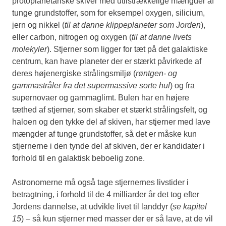
protoplanetariske skiver med utilstrækkelige mængder af
tunge grundstoffer, som for eksempel oxygen, silicium,
jern og nikkel (
til at danne klippeplaneter som Jorden
),
eller carbon, nitrogen og oxygen (
til at danne livets
molekyler
). Stjerner som ligger for tæt på det galaktiske
centrum, kan have planeter der er stærkt påvirkede af
deres højenergiske strålingsmiljø (
røntgen- og
gammastråler fra det supermassive sorte hul
) og fra
supernovaer og gammaglimt. Bulen har en højere
tæthed af stjerner, som skaber et stærkt strålingsfelt, og
haloen og den tykke del af skiven, har stjerner med lave
mængder af tunge grundstoffer, så det er måske kun
stjernerne i den tynde del af skiven, der er kandidater i
forhold til en galaktisk beboelig zone.
Astronomerne må også tage stjernernes livstider i
betragtning, i forhold til de 4 milliarder år det tog efter
Jordens dannelse, at udvikle livet til landdyr (
se kapitel
15
) – så kun stjerner med masser der er så lave, at de vil