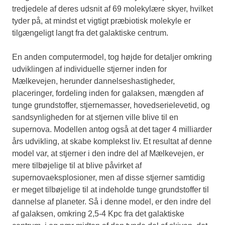
tredjedele af deres udsnit af 69 molekylære skyer, hvilket
tyder på, at mindst et vigtigt præbiotisk molekyle er
tilgængeligt langt fra det galaktiske centrum.
En anden computermodel, tog højde for detaljer omkring
udviklingen af individuelle stjerner inden for
Mælkevejen, herunder dannelseshastigheder,
placeringer, fordeling inden for galaksen, mængden af
tunge grundstoffer, stjernemasser, hovedserielevetid, og
sandsynligheden for at stjernen ville blive til en
supernova. Modellen antog også at det tager 4 milliarder
års udvikling, at skabe komplekst liv. Et resultat af denne
model var, at stjerner i den indre del af Mælkevejen, er
mere tilbøjelige til at blive påvirket af
supernovaeksplosioner, men af disse stjerner samtidig
er meget tilbøjelige til at indeholde tunge grundstoffer til
dannelse af planeter. Så i denne model, er den indre del
af galaksen, omkring 2,5-4 Kpc fra det galaktiske