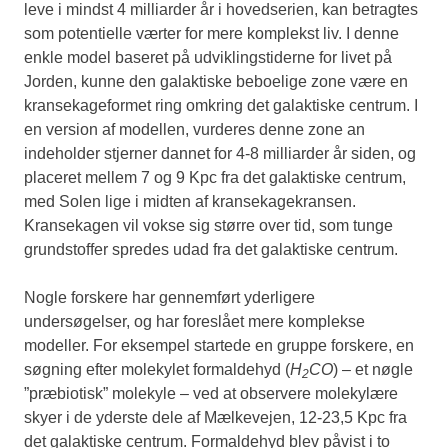
leve i mindst 4 milliarder år i hovedserien, kan betragtes
som potentielle værter for mere komplekst liv. I denne
enkle model baseret på udviklingstiderne for livet på
Jorden, kunne den galaktiske beboelige zone være en
kransekageformet ring omkring det galaktiske centrum. I
en version af modellen, vurderes denne zone an
indeholder stjerner dannet for 4-8 milliarder år siden, og
placeret mellem 7 og 9 Kpc fra det galaktiske centrum,
med Solen lige i midten af kransekagekransen.
Kransekagen vil vokse sig større over tid, som tunge
grundstoffer spredes udad fra det galaktiske centrum.
Nogle forskere har gennemført yderligere
undersøgelser, og har foreslået mere komplekse
modeller. For eksempel startede en gruppe forskere, en
søgning efter molekylet formaldehyd (
H
CO
) – et nøgle
2
”præbiotisk” molekyle – ved at observere molekylære
skyer i de yderste dele af Mælkevejen, 12-23,5 Kpc fra
det galaktiske centrum. Formaldehyd blev påvist i to