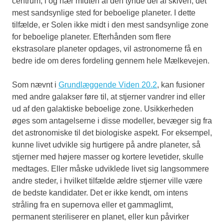
centrum, i og nær midten af den tynde del af skiven, det
mest sandsynlige sted for beboelige planeter. I dette
tilfælde, er Solen ikke midt i den mest sandsynlige zone
for beboelige planeter. Efterhånden som flere
ekstrasolare planeter opdages, vil astronomerne få en
bedre ide om deres fordeling gennem hele Mælkevejen.
Som nævnt i
Grundlæggende Viden 20.2
, kan fusioner
med andre galakser føre til, at stjerner vandrer ind eller
ud af den galaktiske beboelige zone. Usikkerheden
øges som antagelserne i disse modeller, bevæger sig fra
det astronomiske til det biologiske aspekt. For eksempel,
kunne livet udvikle sig hurtigere på andre planeter, så
stjerner med højere masser og kortere levetider, skulle
medtages. Eller måske udviklede livet sig langsommere
andre steder, i hvilket tilfælde ældre stjerner ville være
de bedste kandidater. Det er ikke kendt, om intens
stråling fra en supernova eller et gammaglimt,
permanent steriliserer en planet, eller kun påvirker