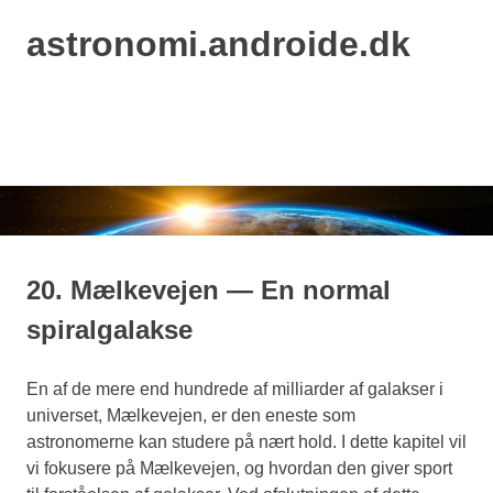
astronomi.androide.dk
MENU
Skip
to
content
20. Mælkevejen — En normal
spiralgalakse
En af de mere end hundrede af milliarder af galakser i
universet, Mælkevejen, er den eneste som
astronomerne kan studere på nært hold. I dette kapitel vil
vi fokusere på Mælkevejen, og hvordan den giver sport