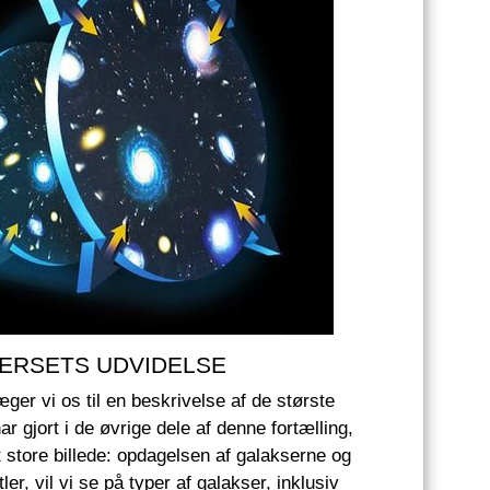
IVERSETS UDVIDELSE
æger vi os til en beskrivelse af de største
r gjort i de øvrige dele af denne fortælling,
et store billede: opdagelsen af galakserne og
er, vil vi se på typer af galakser, inklusiv