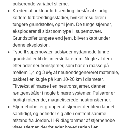
pulserende variabel stjerne.
Kæden af nuklear forbrænding, består af stadig
kortere forbrændingsstadier, hvilket resulterer i
tungere grundstoffer, op til jern. De tunge stjerner,
eksploderer til sidst som type II supernovaer.
Grundstoffer tungere end jern, bliver skabt under
denne eksplosion.
Type II supernovaer, udstøder nydannede tunge
grundstoffer til det interstellare rum. Nogle af dem
efterlader neutronstjerner, som har en masse på
mellem 1,4 og 3
M
af neutrondegenereret materiale,
B
pakket i en kugle på kun 10-20 km i diameter.
Tilvækst af masse i en neutronstjerner, danner
røntgenstråler i nogle binære systemer. Pulsarer er
hurtigt roterende, magnetiserede neutronstjerner.
Stjernehobe, er grupper af stjerner der blev dannet
samtidigt, og befinder sig alle i omtrent samme
afstand fra Jorden. H-R diagrammer af stjernehobe
viser stjerner, der forlader hovedserien i en