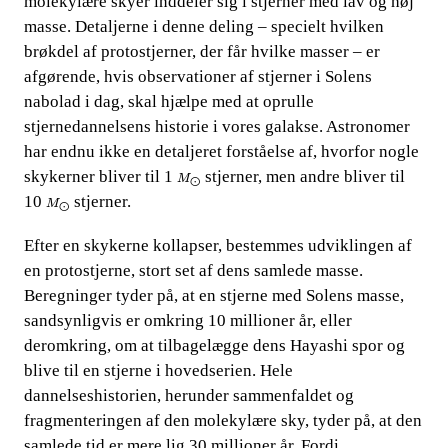
molekylære skyer inddeler sig i stjerner med lav og høj
masse. Detaljerne i denne deling – specielt hvilken
brøkdel af protostjerner, der får hvilke masser – er
afgørende, hvis observationer af stjerner i Solens
nabolad i dag, skal hjælpe med at oprulle
stjernedannelsens historie i vores galakse. Astronomer
har endnu ikke en detaljeret forståelse af, hvorfor nogle
M
⨀
skykerner bliver til 1​​
​​ stjerner, men andre bliver til
M
⨀
M
⨀
10​​
​​ stjerner.
M
⨀
Efter en skykerne kollapser, bestemmes udviklingen af
en protostjerne, stort set af dens samlede masse.
Beregninger tyder på, at en stjerne med Solens masse,
sandsynligvis er omkring 10 millioner år, eller
deromkring, om at tilbagelægge dens Hayashi spor og
blive til en stjerne i hovedserien. Hele
dannelseshistorien, herunder sammenfaldet og
fragmenteringen af den molekylære sky, tyder på, at den
samlede tid er mere lig 30 millioner år. Fordi