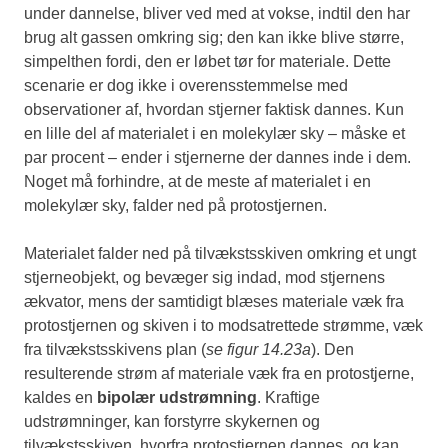
under dannelse, bliver ved med at vokse, indtil den har
brug alt gassen omkring sig; den kan ikke blive større,
simpelthen fordi, den er løbet tør for materiale. Dette
scenarie er dog ikke i overensstemmelse med
observationer af, hvordan stjerner faktisk dannes. Kun
en lille del af materialet i en molekylær sky – måske et
par procent – ender i stjernerne der dannes inde i dem.
Noget må forhindre, at de meste af materialet i en
molekylær sky, falder ned på protostjernen.
Materialet falder ned på tilvækstsskiven omkring et ungt
stjerneobjekt, og bevæger sig indad, mod stjernens
ækvator, mens der samtidigt blæses materiale væk fra
protostjernen og skiven i to modsatrettede strømme, væk
fra tilvækstsskivens plan (
se figur 14.23a
). Den
resulterende strøm af materiale væk fra en protostjerne,
kaldes en
bipolær udstrømning
. Kraftige
udstrømninger, kan forstyrre skykernen og
tilvækstsskiven, hvorfra protostjernen dannes, og kan