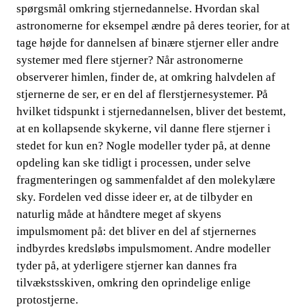
spørgsmål omkring stjernedannelse. Hvordan skal
astronomerne for eksempel ændre på deres teorier, for at
tage højde for dannelsen af binære stjerner eller andre
systemer med flere stjerner? Når astronomerne
observerer himlen, finder de, at omkring halvdelen af
stjernerne de ser, er en del af flerstjernesystemer. På
hvilket tidspunkt i stjernedannelsen, bliver det bestemt,
at en kollapsende skykerne, vil danne flere
stjerner i
​​
stedet for kun en? Nogle modeller tyder på, at denne
opdeling kan ske tidligt i processen, under selve
fragmenteringen og sammenfaldet af den molekylære
sky. Fordelen ved disse ideer er, at de tilbyder en
naturlig måde at håndtere meget af skyens
impulsmoment på: det bliver en del af stjernernes
indbyrdes kredsløbs impulsmoment. Andre modeller
tyder på, at yderligere stjerner kan dannes fra
tilvækstsskiven, omkring den oprindelige enlige
protostjerne.