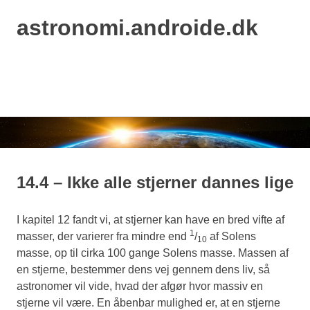
astronomi.androide.dk
MENU
Skip
to
content
14.4 – Ikke alle stjerner dannes lige
I kapitel 12 fandt vi, at stjerner kan have en bred vifte af
1
masser, der varierer fra mindre end
/
af Solens
10
masse, op til cirka 100 gange Solens masse. Massen af
en stjerne, bestemmer dens vej gennem dens liv, så
astronomer vil vide, hvad der afgør hvor massiv en
stjerne vil være. En åbenbar mulighed er, at en stjerne