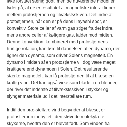
ikke forstået særlig godt, men de nuværende modeller
tyder på, at de er resultatet af magnetiske interaktioner
mellem protostjernen og tilvækstsskiven. Det indre af
protostjernen, når den er på dens Hayashi spor, er
konvektiv. Store celler af varm gas stiger fra det indre,
mens andre celler af køligere gas, falder mod midten.
Denne konvektion, kombineret med protostjernens
hurtige rotation, kan føre til dannelsen af en dynamo, der
ligner den dynamo, som driver Solens magnetfelt. En
dynamo i midten af en protostjerne vil dog være meget
kraftigere end dynamoen i Solen. Det resulterende
stærke magnetfelt, kan få protostjernen til at blæse en
kraftig vind. Det kan også virke som bladet i en blender,
der river det inderste af tilvækstsskiven i stykker og
slynger materiale ud i det interstellare rum.
Indtil den præ-stellare vind begynder at blæse, er
protostjernen indhyllet i den støvede molekylære
skykerne, hvorfra den er blevet født. Som vinden fra