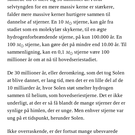
selvtyngden for en mere massiv kerne er stærkere,
falder mere massive kerner hurtigere sammen til
M
⨀
dannelse af stjerner. En 10​​
​​ stjerne, kan går fra
M
⨀
stadiet som en molekylær skykerne, til en ægte
hydrogenforbrændende stjerne, på kun 100.000 år. En
M
⨀
100​​
​​ stjerne, kan gøre det på mindre end 10.00 år. Til
M
⨀
M
⨀
sammenligning, kan en 0,1​​
​​ stjerne være 100
M
⨀
millioner år om at nå til hovedseriestadiet.
De 30 millioner år, eller deromkring, som det tog Solen
at blive dannet, er lang tid, men det er en lille del af de
10 milliarder år, hvor Solen støt smelter hydrogen
sammen til helium, som hovedseriestjerne. Det er ikke
underligt, at der er så få blandt de mange stjerner der er
synlige på himlen, der er unge. Men enhver stjerne var
ung på et tidspunkt, herunder Solen.
Ikke overraskende, er der fortsat mange ubesvarede