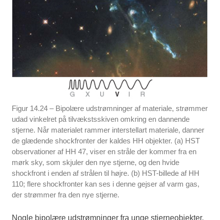
Figur 14.24 – Bipolære udstrømninger af materiale, strømmer
udad vinkelret på tilvækstsskiven omkring en dannende
stjerne. Når materialet rammer interstellart materiale, danner
de glædende shockfronter der kaldes HH objekter. (a) HST
observationer af HH 47, viser en stråle der kommer fra en
mørk sky, som skjuler den nye stjerne, og den hvide
shockfront i enden af strålen til højre. (b) HST-billede af HH
110; flere shockfronter kan ses i denne gejser af varm gas,
der strømmer fra den nye stjerne.
Nogle bipolære udstrømninger fra unge stjerneobjekter,