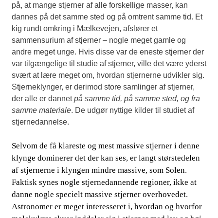
på, at mange stjerner af alle forskellige masser, kan
dannes på det samme sted og på omtrent samme tid. Et
kig rundt omkring i Mælkevejen, afslører et
sammensurium af stjerner – nogle meget gamle og
andre meget unge. Hvis disse var de eneste stjerner der
var tilgængelige til studie af stjerner, ville det være yderst
svært at lære meget om, hvordan stjernerne udvikler sig.
Stjerneklynger, er derimod store samlinger af stjerner,
der alle er dannet
på samme tid, på samme sted, og fra
samme materiale
. De udgør nyttige kilder til studiet af
stjernedannelse.
Selvom de få klareste og mest massive stjerner i denne
klynge dominerer det der kan ses, er langt størstedelen
af stjernerne i klyngen mindre massive, som Solen.
Faktisk synes nogle stjernedannende regioner, ikke at
danne nogle specielt massive stjerner overhovedet.
Astronomer er meget interesseret i, hvordan og hvorfor