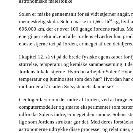
astronomiske målestokke.
Solen er måske gennemsnit for så vidt stjerner angår, 
1,99
×
10
30
menneskelig skala. Solen masse er​​
​​ kg, hvi
30
1,99
×
10
696.000 km, der er over 100 gange Jordens radius. Med
energi per sekund, end alle Jordens elværker kan produ
eneste stjerne tæt på Jorden, er meget af den detaljere
I kapitel 12, så vi på de brede fysiske egenskaber for 
størrelse, temperatur og kemiske sammensætning. I det
Jordens lokale stjerne. Hvordan arbejder Solen? Hvor f
temperatur og luminositet som den har? Hvordan har den
milliarder af år siden Solsystemets dannelse?
Geologer lærer om det indre af Jorden, ved at bruge en
computermodeller og smarte eksperimenter som tester
udforske Solens indre, er meget den samme. Solens stru
lige som Jordens struktur gør det. Med deres forståels
astronomerne udtrykke disse processer og relationer,