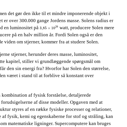
men det gør den ikke til et mindre imponerende objekt i
lket er over 300.000 gange Jordens masse. Solens radius er
3,85
×
10
26
 en luminositet på​​
​​ watt, producere Solen mere
26
3,85
×
10
cere på en halv million år. Fordi Solen også er den
de viden om stjerner, kommer fra at studere Solen.
fjerne stjerner, herunder deres masse, luminositet,
te kapitel, stiller vi grundlæggende spørgsmål om
år den sin energi fra? Hvorfor har Solen den størrelse,
 været i stand til at forblive så konstant over
 kombination af fysisk forståelse, detaljerede
 forudsigelserne af disse modeller. Opgaven med at
ktur styres af en række fysiske processer og relationer,
e af fysik, kemi og egenskaberne for stof og stråling, kan
 som matematiske ligninger. Supercomputere kan bruges