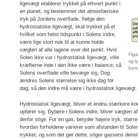
ligevægt etablerer trykket på ethvert punkt i
en planet, og bestemmer det atmosfæriske
tryk på Jordens overflade. Ifølge den
hydrostatiske ligevægt, skal trykket på et
hvilket som helst tidspunkt i Solens indre,
være lige stort nok til at kunne holde
vægten af alle lagene over det punkt. Hvis
Figu
Solen ikke var i hydrostatisk ligevægt, ville
og t
kræfterne inde i den ikke være i balance, så
kern
Solens overflade ville bevæge sig. Dog
ændres Solens størrelse sig ikke dag for
dag, så den indre må være i hydrostatisk ligevægt.
Hydrostatisk ligevægt, bliver et endnu stærkere 
opfører sig. Dybere i Solens indre, bliver vægten af
derfor stige. For en gas, betyder højere tryk, større
hvordan forholdene varierer som afstanden til Sole
trykket; og som det gør dette, stiger gassens densi