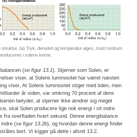
 struktur. (a) Tryk, densitet og temperatur øges, mod centrum
produceres i solens kerne.
ibalancen (
se figur 13.1
). Stjerner som Solen, er
elser viser, at Solens luminositet har været næsten
kling viser, At Solens luminositet stiger med tiden, men
illiarder år siden, var omkring 70 procent af dens
erien betyder, at stjerner ikke ændrer sig meget
nce, skal Solen producere lige nok energi i sit indre
åles fra overfladen hvert sekund. Denne energibalance
indre (
se figur 13.2b
), og hvordan denne energi finder
tråles bort. Vi kigger på dette i afsnit 13.2.