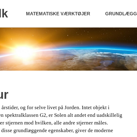
dk
MATEMATISKE VÆRKTØJER
GRUNDLÆGGE
ur
årstider, og for selve livet på Jorden. Intet objekt i
en spektralklassen G2, er Solen alt andet end uadskillelig
er stjernen mod hvilken, alle andre stjerner måles.
 – disse grundlæggende egenskaber, giver de moderne