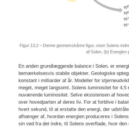
Figur 13.2 – Denne gennemskårne figur, viser Solens indre
af Solen. (b) Energien 
En anden grundlæggende balance i Solen, er energ
bemærkelsesvis stabile objekter. Geologiske optegn
konstant i milliarder af år. Modeller for stjerneudvi
meget, meget langsomt. Solens luminositet for 4,5 m
nuværende luminositet. Selve eksistensen af hoveds
over hovedparten af deres liv. For at forblive i bala
hvert sekund, til at erstatte den energi, der udstr
afhænger af, hvordan energien produceres i Solens 
sin ved fra det indre, til Solens overflade, hvor den s