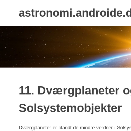
astronomi.androide.
Skip
to
content
11. Dværgplaneter 
Solsystemobjekter
Dværgplaneter er blandt de mindre verdner i Solsys