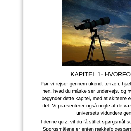
KAPITEL 1- HVORF
Før vi rejser gennem ukendt terræn, hjæl
hen, hvad du måske ser undervejs, og hva
begynder dette kapitel, med at skitsere e
det. Vi præsenterer også nogle af de væ
universets vidundere ge
I denne quiz, vil du få stillet spørgsmål so
Spørgsmålene er enten rækkefølgespørgs