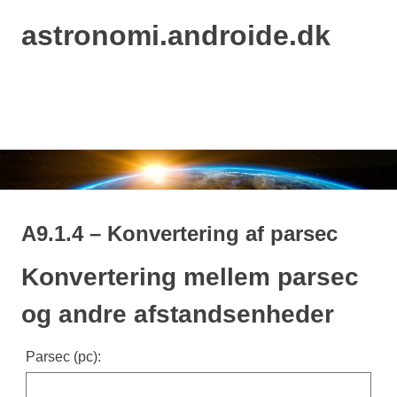
astronomi.androide.dk
MENU
Skip
to
content
A9.1.4 – Konvertering af parsec
Konvertering mellem parsec
og andre afstandsenheder
Parsec (pc):